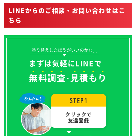
LINEからのご相談・お問い合わせはこ
ちら
塗り替えしたほうがいいのかな
…
まずは気軽にLINEで
無
料
調
査
見
積
も
り
･
STEP1
クリックで
友達登録