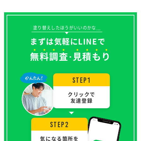
塗り替えしたほうがいいのかな
…
まずは気軽にLINEで
無
料
調
査
見
積
も
り
･
STEP1
クリックで
友達登録
STEP2
気になる箇所を