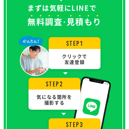
まずは気軽にLINEで
無
料
調
査
見
積
も
り
･
STEP1
クリックで
友達登録
STEP2
気になる箇所を
撮影する
STEP3