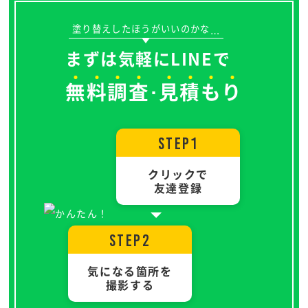
塗り替えしたほうがいいのかな
…
まずは気軽にLINEで
無
料
調
査
見
積
も
り
･
STEP1
クリックで
友達登録
STEP2
気になる箇所を
撮影する