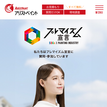
お見積もり
＼すべて無料／
質問だけOK
現地調査
MENU
外壁塗装・屋根塗装専門店
木更津市・君津市・富津市を中心に千葉県全域
神奈川県川崎市・横浜市対応！
住まいのお困りごとは
耐久性
・
耐候性が高い
なんでもお聞きください！
塗装工事はアリストペイントに
塗装工事はアリストペイントに
おまかせください
おまかせください
！
！
シーリング
外壁塗装
屋根塗装
工事
国家資格
地元密着
自社施工
保有
塗装会社