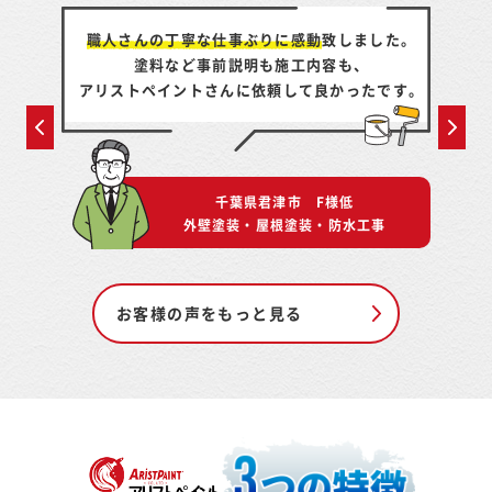
り、
職人さんの丁寧な仕事ぶりに感動
致しました。
足
塗料など事前説明も施工内容も、
。
アリストペイントさんに依頼して良かったです。
千葉県君津市 F様低
グ工事
外壁塗装・屋根塗装・防水工事
お客様の声をもっと見る